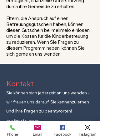
ermöglicht, finanzielle Unterstützung
durch ihre Gemeinde zu erhalten.
Eltern, die Anspruch auf einen
Betreuungsgutschein haben, können
diesen Gutschein bei melimelo einlösen,
um die Kosten für die Kinderbetreuung
zu reduzieren. Wenn Sie Fragen zu
diesem Programm haben, können Sie
sich gerne an uns wenden.
Kontakt
Sie können sich jederzeit an uns wenden -
wir freuen uns darauf, Sie kennenzulernen
und Ihre Fragen zu beantworten!
melimelo gare
rue des marchandises 3
Phone
Email
Facebook
Instagram
2502 Biel/Bienne