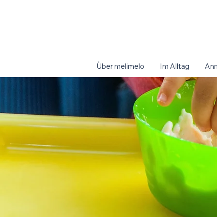
Über melimelo
Im Alltag
An