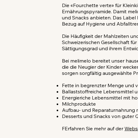
Die «Fourchette verte» für Klein
Ernährungspyramide. Damit meli
und Snacks anbieten. Das Label b
Bezug auf Hygiene und Abfalltr
Die Häufigkeit der Mahlzeiten un
Schweizerischen Gesellschaft f
Sättigungsgrad und ihrem Entwi
Bei melimelo bereitet unser hau
die die Neugier der Kinder weck
sorgen sorgfältig ausgewählte P
Fette in begrenzter Menge und v
Ballaststoffreiche Lebensmittel 
Energieriche Lebensmittel mit h
Milchprodukte
Aufbau- und Reparaturnahrung m
Desserts und Snacks von guter Q
FErfahren Sie mehr auf der
Webs