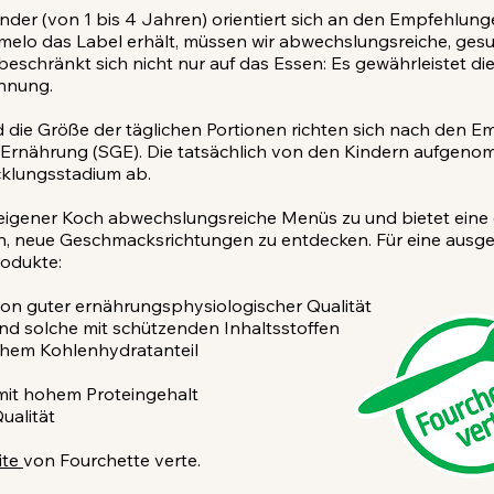
kinder (von 1 bis 4 Jahren) orientiert sich an den Empfehlun
melo das Label erhält, müssen wir abwechslungsreiche, g
eschränkt sich nicht nur auf das Essen: Es gewährleistet die
ennung.
d die Größe der täglichen Portionen richten sich nach den 
ür Ernährung (SGE). Die tatsächlich von den Kindern aufge
cklungsstadium ab.
seigener Koch abwechslungsreiche Menüs zu und bietet eine
en, neue Geschmacksrichtungen zu entdecken. Für eine aus
rodukte:
on guter ernährungsphysiologischer Qualität
und solche mit schützenden Inhaltsstoffen
ohem Kohlenhydratanteil
it hohem Proteingehalt
ualität
ite
von Fourchette verte.