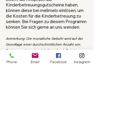
Kinderbetreuungsgutscheine haben,
können diese bei melimelo einlösen, um
die Kosten für die Kinderbetreuung zu
senken. Bei Fragen zu diesem Programm
können Sie sich gerne an uns wenden.
Anmerkung: Die monatliche Gebühr wird auf der
Grundlage einer durchschnittlichen Anzahl von
Betreuungstagen im Jahr berechnet. Feiertage,
Ferien, Abwesenheiten aufgrund von Krankheit
Phone
Email
Facebook
Instagram
oder Unfällen usw. sind in dieser Berechnung
bereits berücksichtigt. Dies ermöglicht eine
bessere Finanzplanung und regelmäßige
monatliche Rechnungen (Lastschrift) über das
ganze Jahr hinweg. Aus diesem Grund erfolgt bei
Abwesenheit keine Reduzierung der fälligen
Beiträge oder Mahlzeiten. Dies gilt auch für den
Zeitraum, in dem die Kindertagesstätte am
Jahresende geschlossen ist. Alle Rechnungen
werden den Eltern im Voraus zugesandt und sind
innerhalb von 10 Tagen zu begleichen.